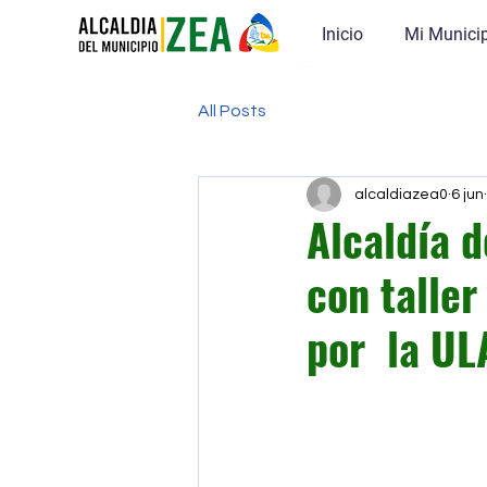
Inicio
Mi Munici
All Posts
alcaldiazea0
6 jun
Alcaldía d
con talle
por la UL