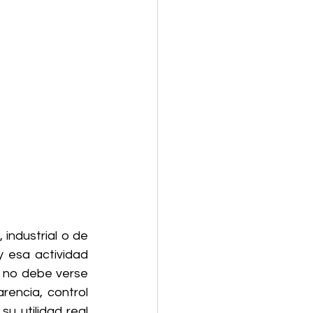
industrial o de 
 esa actividad 
o no debe verse 
encia, control 
u utilidad real 