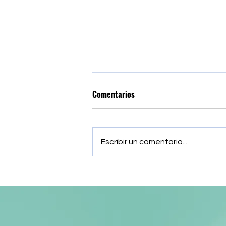
Comentarios
Escribir un comentario...
Iniciación al yoga reúne a
diversos clubes deportivos de
Zea en una enriquecedora
jornada vacacional