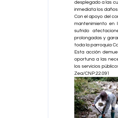
desplegado a las cua
inmediata los daños 
Con el apoyo del con
mantenimiento en l
sufrido afectacion
prolongadas y garan
toda la parroquia Ca
Esta acción demues
oportuna a las nec
los servicios públic
Zea/CNP:22.091