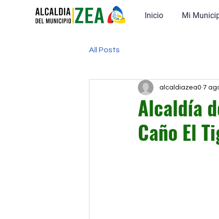
Inicio
Mi Munici
All Posts
alcaldiazea0
7 ag
Alcaldía d
Caño El Ti