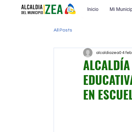
Inicio
Mi Munici
All Posts
alcaldiazea0
4 feb
ALCALDÍA
EDUCATIV
EN ESCUE