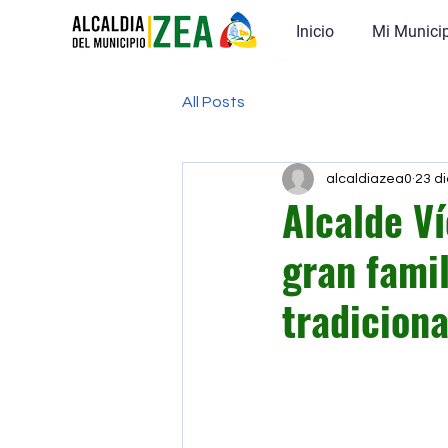
Inicio
Mi Munici
All Posts
alcaldiazea0
23 d
Alcalde V
gran famil
tradicion