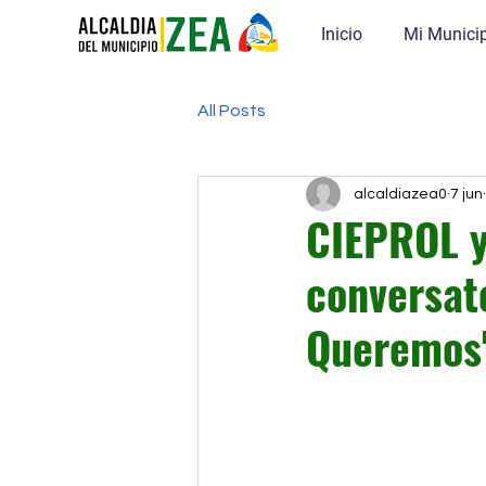
Inicio
Mi Munici
All Posts
alcaldiazea0
7 jun
CIEPROL y
conversato
Queremos