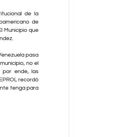
tucional de la 
roamericano de 
l Municipio que 
ández.
Venezuela pasa 
unicipio, no el 
 por ende, las 
IEPROL recordó 
ante tenga para 