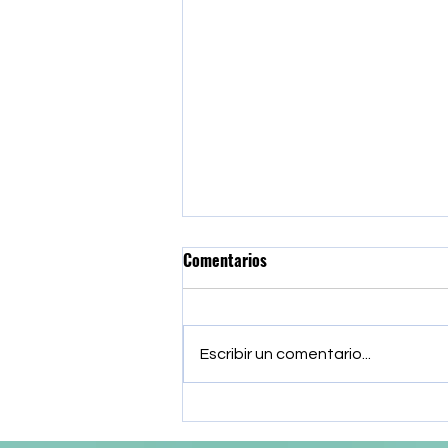
Comentarios
Escribir un comentario...
Iniciación al yoga reúne a
diversos clubes deportivos de