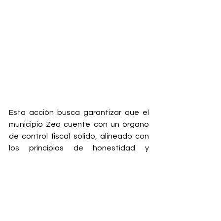
Esta acción busca garantizar que el 
municipio Zea cuente con un órgano 
de control fiscal sólido, alineado con 
los principios de honestidad y 
eficiencia que exige la administración 
pública nacional. Prensa Alcaldía de 
Zea / CNP: 22.091