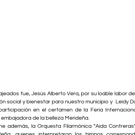
jeados fue, Jesús Alberto Vera, por su loable labor de
n social y bienestar para nuestro municipio y  Leidy D
rticipación en el certamen de la Feria Internacional
a embajadora de la belleza Merideña.
e además, la Orquesta Filarmónica “Aida Contreras”, d
eña, quienes interpretaron los himnos correspond