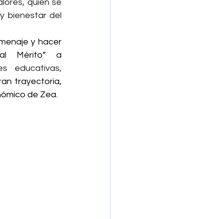
ores, quien se 
 bienestar del 
menaje y hacer 
l Mérito” a 
es educativas, 
an trayectoria, 
onómico de Zea.