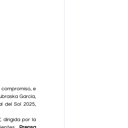
 compromiso, e 
ubraska García, 
 del Sol 2025, 
irigida por la 
ientes. 
Prensa 