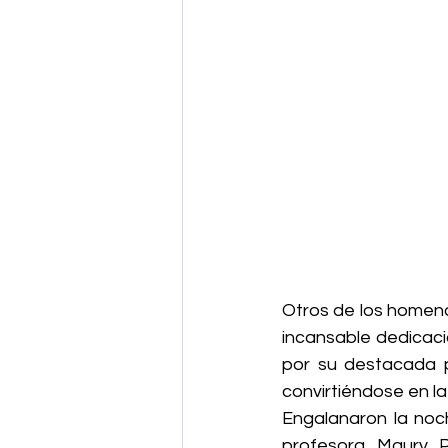
Otros de los homena
incansable dedicació
por su destacada pa
convirtiéndose en l
Engalanaron la noch
profesora Maury P