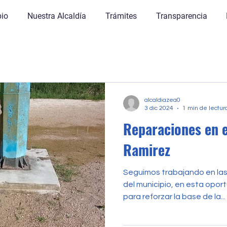
pio
Nuestra Alcaldía
Trámites
Transparencia
alcaldiazea0
3 dic 2024
1 min de lectur
Reparaciones en 
Ramirez
Seguimos trabajando en las
del municipio, en esta opor
para reforzar la base de la...